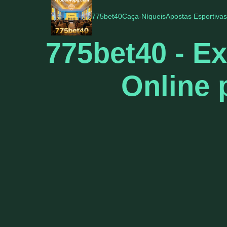
775bet40
Caça-Níqueis
Apostas Esportivas
775bet40 - E
Online 