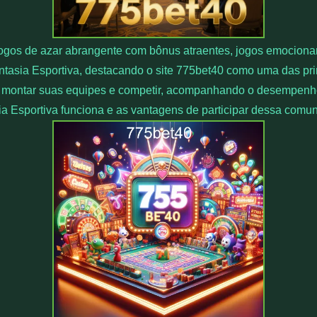
ogos de azar abrangente com bônus atraentes, jogos emocionant
antasia Esportiva, destacando o site 775bet40 como uma das pr
em montar suas equipes e competir, acompanhando o desempenho 
a Esportiva funciona e as vantagens de participar dessa comun