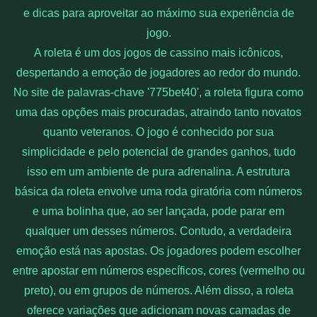
e dicas para aproveitar ao máximo sua experiência de
jogo.
A roleta é um dos jogos de cassino mais icônicos,
despertando a emoção de jogadores ao redor do mundo.
No site de palavras-chave '775bet40', a roleta figura como
uma das opções mais procuradas, atraindo tanto novatos
quanto veteranos. O jogo é conhecido por sua
simplicidade e pelo potencial de grandes ganhos, tudo
isso em um ambiente de pura adrenalina. A estrutura
básica da roleta envolve uma roda giratória com números
e uma bolinha que, ao ser lançada, pode parar em
qualquer um desses números. Contudo, a verdadeira
emoção está nas apostas. Os jogadores podem escolher
entre apostar em números específicos, cores (vermelho ou
preto), ou em grupos de números. Além disso, a roleta
oferece variações que adicionam novas camadas de