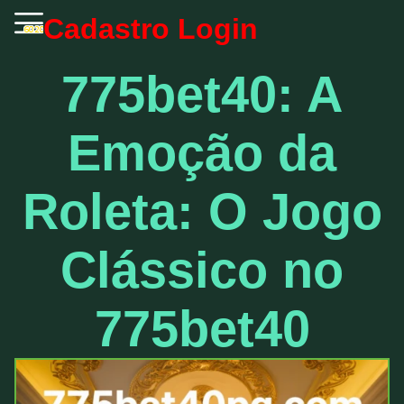
Cadastro
Login
775bet40: A
Emoção da
Roleta: O Jogo
Clássico no
775bet40