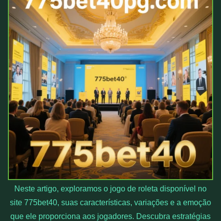
Neste artigo, exploramos o jogo de roleta disponível no
site 775bet40, suas características, variações e a emoção
que ele proporciona aos jogadores. Descubra estratégias