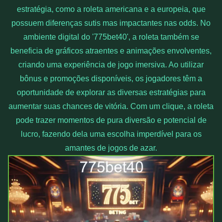
estratégia, como a roleta americana e a europeia, que
possuem diferenças sutis mas impactantes nas odds. No
ambiente digital do '775bet40', a roleta também se
beneficia de gráficos atraentes e animações envolventes,
criando uma experiência de jogo imersiva. Ao utilizar
bônus e promoções disponíveis, os jogadores têm a
oportunidade de explorar as diversas estratégias para
aumentar suas chances de vitória. Com um clique, a roleta
pode trazer momentos de pura diversão e potencial de
lucro, fazendo dela uma escolha imperdível para os
amantes de jogos de azar.